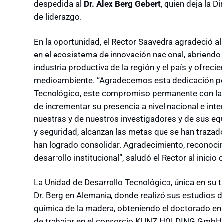
despedida al
Dr. Alex Berg Gebert
, quien deja la 
de liderazgo.
En la oportunidad, el Rector Saavedra agradeció al
en el ecosistema de innovación nacional, abriendo
industria productiva de la región y el país y ofrec
medioambiente. “Agradecemos esta dedicación pe
Tecnológico, este compromiso permanente con la 
de incrementar su presencia a nivel nacional e int
nuestras y de nuestros investigadores y de sus e
y seguridad, alcanzan las metas que se han trazado
han logrado consolidar. Agradecimiento, reconocimi
desarrollo institucional”, saludó el Rector al inicio 
La Unidad de Desarrollo Tecnológico, única en su ti
Dr. Berg en Alemania, donde realizó sus estudios 
química de la madera, obteniendo el doctorado e
de trabajar en el consorcio KUNZ HOLDING GmbH &