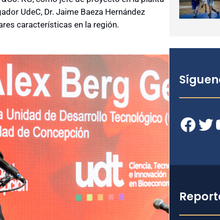
tigador UdeC, Dr. Jaime Baeza Hernández
ares características en la región.
Síguen
Facebook
Twitter
YouT
Report