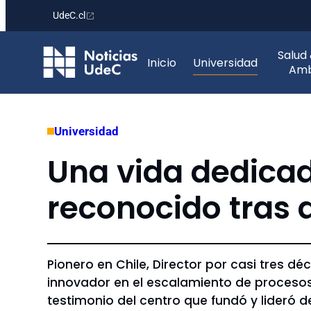
UdeC.cl
Saltar
Salud
al
Inicio
Universidad
Amb
contenido
Universidad
Una vida dedicada
reconocido tras d
Pionero en Chile, Director por casi tres d
innovador en el escalamiento de procesos,
testimonio del centro que fundó y lideró d