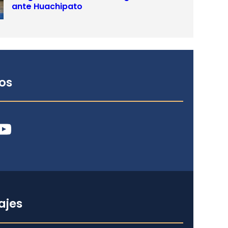
ante Huachipato
os
ube
ajes