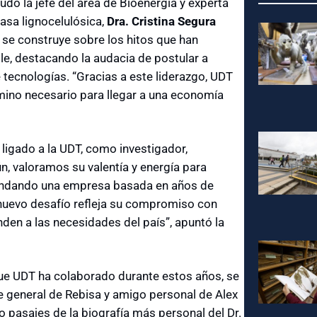
ó la jefe del área de Bioenergía y experta
sa lignocelulósica,
Dra. Cristina Segura
 se construye sobre los hitos que han
le, destacando la audacia de postular a
 tecnologías. “Gracias a este liderazgo, UDT
mino necesario para llegar a una economía
igado a la UDT, como investigador,
n, valoramos su valentía y energía para
ndando una empresa basada en años de
e nuevo desafío refleja su compromiso con
den a las necesidades del país”, apuntó la
ue UDT ha colaborado durante estos años, se
te general de Rebisa y amigo personal de Alex
 pasajes de la biografía más personal del Dr.