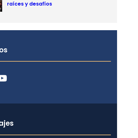
raíces y desafíos
os
ube
ajes