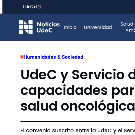
UdeC.cl
Saltar
Salud
al
Inicio
Universidad
Amb
contenido
Humanidades & Sociedad
UdeC y Servicio
capacidades para
salud oncológic
El convenio suscrito entre la UdeC y el S