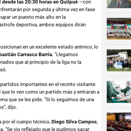
l desde las 20:30 horas en Quilpué
—con
frentarán por segunda y última vez en fase
cupar un puesto más alto en la
ástrofe deportiva, ambos equipos dirán
osicionan en un excelente estado anímico, lo
bastián Carrasco Barría
. “Llegamos
dos que al principio de la liga no la
isó.
partidos importantes en el recinto visitante
sí que lo ven como un partido más y entrarán a
ema que se les pide. “Si lo seguimos de una
”, dijo.
 por el cuerpo técnico,
Diego Silva Campos
,
a. “Se vio reflejado que le pudimos sacar