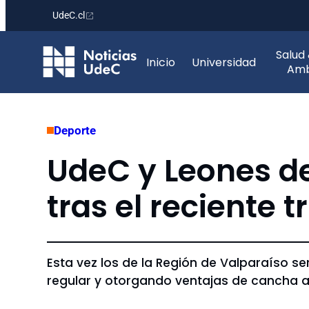
UdeC.cl
Saltar
Salud
al
Inicio
Universidad
Amb
contenido
Deporte
UdeC y Leones d
tras el reciente 
Esta vez los de la Región de Valparaíso se
regular y otorgando ventajas de cancha 