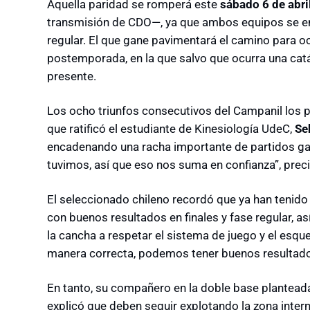
Aquella paridad se romperá este
sábado 6 de abri
transmisión de CDO—, ya que ambos equipos se en
regular. El que gane pavimentará el camino para o
postemporada, en la que salvo que ocurra una cat
presente.
Los ocho triunfos consecutivos del Campanil los p
que ratificó el estudiante de Kinesiología UdeC,
Se
encadenando una racha importante de partidos gana
tuvimos, así que eso nos suma en confianza”, prec
El seleccionado chileno recordó que ya han tenido 
con buenos resultados en finales y fase regular, a
la cancha a respetar el sistema de juego y el esqu
manera correcta, podemos tener buenos resultados
En tanto, su compañero en la doble base planteada
explicó que deben seguir explotando la zona intern