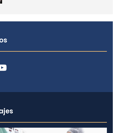
os
ube
ajes