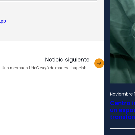
App
Noticia siguiente
Una mermada UdeC cayó de manera inapelable
ante Leones de Quilpué
Noviembre 1
Centro i
un espac
transfo