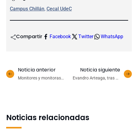
Campus Chillán
, 
Cecal UdeC
Compartir
Facebook
Twitter
WhatsApp
Noticia anterior
Noticia siguiente
Monitores y monitoras
Evandro Arteaga, tras su
UdeC se capacitan con
partido de despedida: «Fue
miras al proceso de
una noche muy linda e
postulación y matrícula
íntima»
2026
Noticias relacionadas