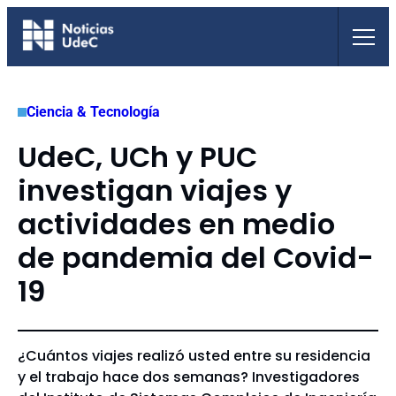
Saltar
al
contenido
Ciencia & Tecnología
UdeC, UCh y PUC
investigan viajes y
actividades en medio
de pandemia del Covid-
19
¿Cuántos viajes realizó usted entre su residencia
y el trabajo hace dos semanas? Investigadores