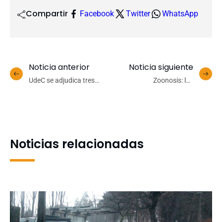
Compartir
Facebook
Twitter
WhatsApp
Noticia anterior
Noticia siguiente
UdeC se adjudica tres
Zoonosis: los
fondos nacionales para
desequilibrios
investigación tecnológica
ecosistémicos y formas de
vida que inciden en la
aparición de nuevas
enfermedades
Noticias relacionadas