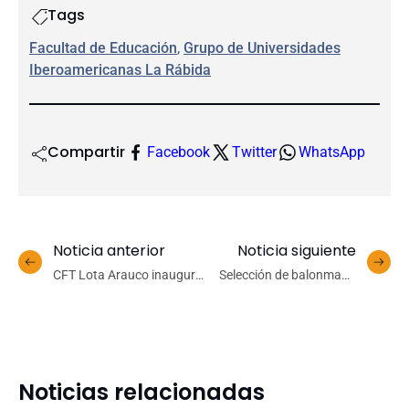
Tags
Facultad de Educación
, 
Grupo de Universidades
Iberoamericanas La Rábida
Compartir
Facebook
Twitter
WhatsApp
Noticia anterior
Noticia siguiente
CFT Lota Arauco inaugura
Selección de balonmano
pionera unidad industrial
femenino UdeC enfrentará
tecnológica
de visita a la Unab
Noticias relacionadas