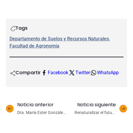
Tags
Departamento de Suelos y Recursos Naturales
, 
Facultad de Agronomía
Compartir
Facebook
Twitter
WhatsApp
Noticia anterior
Noticia siguiente
Dra. María Ester González
Renaturalizar el futuro
recibe premio a la
desde las regiones: el
Académica Destacada en
llamado desde Campus
la Conferencia
Naturaleza UdeC