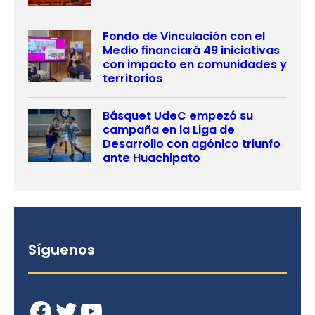
Fondo de Vinculación con el
Medio financiará 49 iniciativas
con impacto en comunidades y
territorios
Básquet UdeC empezó su
campaña en la Liga de
Desarrollo con agónico triunfo
ante Huachipato
Síguenos
Facebook
Twitter
YouTube