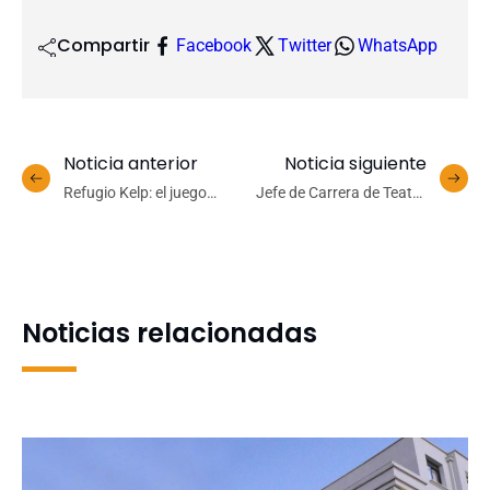
Compartir
Facebook
Twitter
WhatsApp
Noticia anterior
Noticia siguiente
Refugio Kelp: el juego
Jefe de Carrera de Teatro
educativo chileno que
UdeC narró clásicos
enseña a proteger los
infantiles en concierto
bosques de algas
Cuentos Animados en
Temuco
Noticias relacionadas