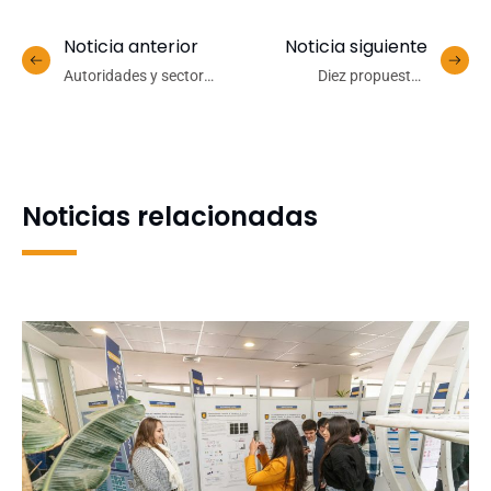
Noticia anterior
Noticia siguiente
Autoridades y sector
Diez propuestas
productivo destacan
accedieron a
prototipo de vivienda
financiamiento UdeC para
social que construye la
vinculación y asistencia a
UdeC
eventos
Noticias relacionadas