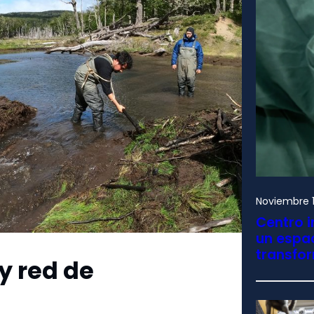
Noviembre 1
Centro i
un espac
transfo
 y red de