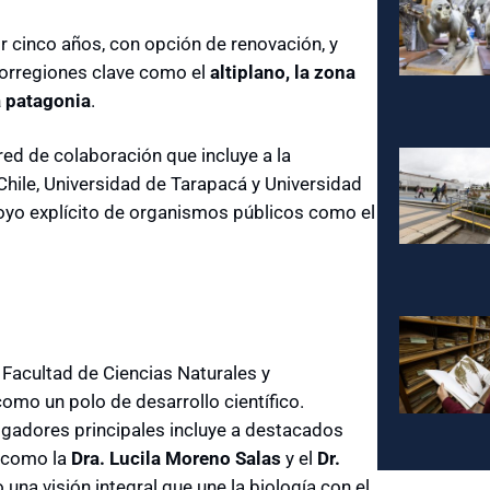
or cinco años, con opción de renovación, y
corregiones clave como el
altiplano, la zona
a patagonia
.
ed de colaboración que incluye a la
Chile, Universidad de Tarapacá y Universidad
poyo explícito de organismos públicos como el
a Facultad de Ciencias Naturales y
mo un polo de desarrollo científico.
igadores principales incluye a destacados
 como la
Dra. Lucila Moreno Salas
y el
Dr.
 una visión integral que une la biología con el