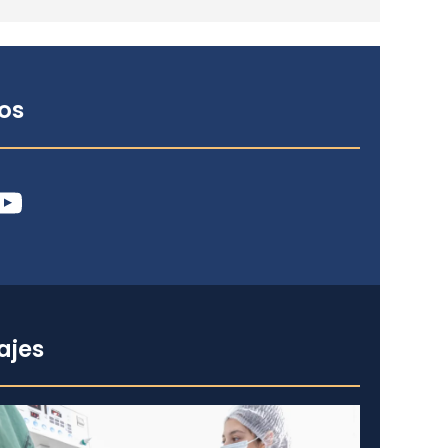
os
ube
ajes