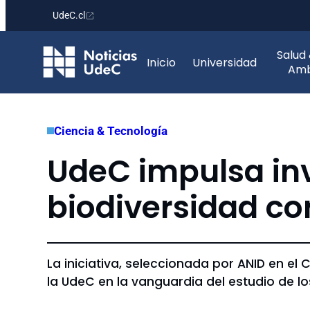
UdeC.cl
Saltar
Salud
al
Inicio
Universidad
Amb
contenido
Ciencia & Tecnología
UdeC impulsa inv
biodiversidad co
La iniciativa, seleccionada por ANID en el
la UdeC en la vanguardia del estudio de l