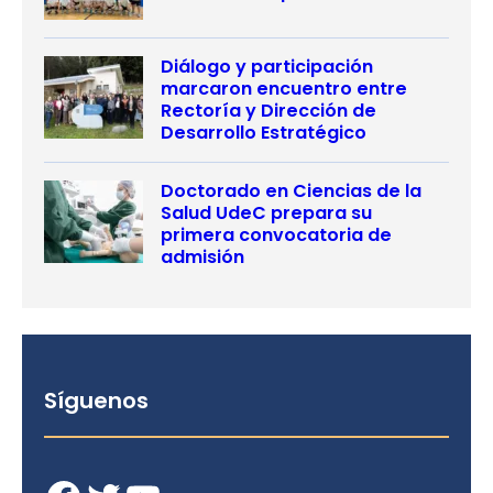
Diálogo y participación
marcaron encuentro entre
Rectoría y Dirección de
Desarrollo Estratégico
Doctorado en Ciencias de la
Salud UdeC prepara su
primera convocatoria de
admisión
Síguenos