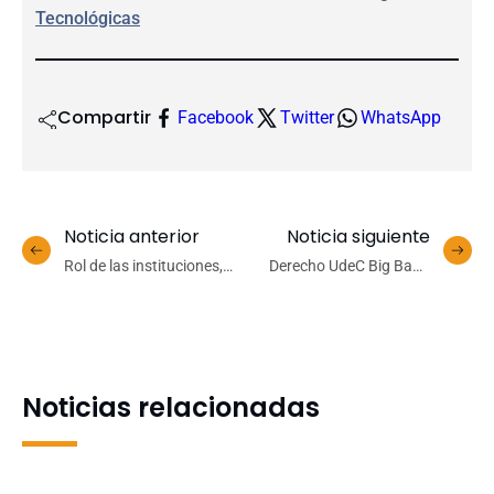
Tecnológicas
Compartir
Facebook
Twitter
WhatsApp
Noticia anterior
Noticia siguiente
Rol de las instituciones,
Derecho UdeC Big Band
cambio climático y factor
celebra décimo sexto
humano marcaron
aniversario con concierto
primera jornada
en teatro institucional
internacional «Gestión de
Incendios y Factor
Noticias relacionadas
Humano»