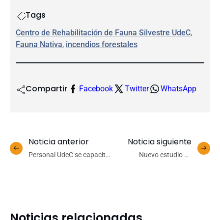
Tags
Centro de Rehabilitación de Fauna Silvestre UdeC
, 
Fauna Nativa
, 
incendios forestales
Compartir
Facebook
Twitter
WhatsApp
Noticia anterior
Noticia siguiente
Personal UdeC se capacita
Nuevo estudio de
en técnica de Mindfulness
investigadores UdeC
para afrontar el inicio del
detecta la presencia de
año académico 2024
microplásticos en suelos
urbanos de Chillán
Noticias relacionadas