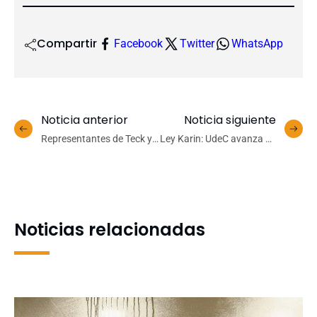
Compartir
Facebook
Twitter
WhatsApp
Noticia anterior
Noticia siguiente
Representantes de Teck y
Ley Karin: UdeC avanza en
Veterinaria UdeC visitan
sanción de acoso laboral,
nuevo espacio de
sexual y violencia en el
recuperación de fauna
trabajo
silvestre afectada por
incendios forestales
Noticias relacionadas