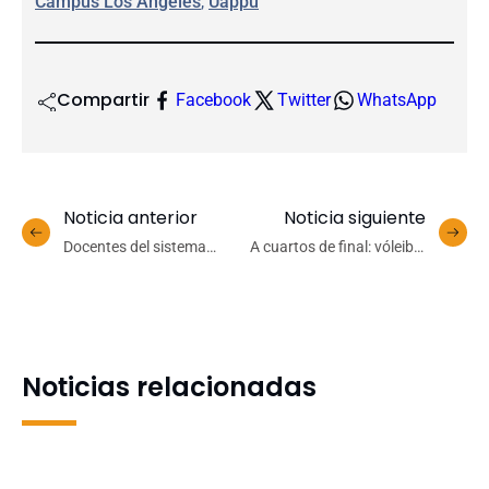
Campus Los Ángeles
, 
Uappu
Compartir
Facebook
Twitter
WhatsApp
Noticia anterior
Noticia siguiente
Docentes del sistema
A cuartos de final: vóleibol
educativo participan en
masculino UdeC sigue sin
Taller de diseño didáctico
perder sets en el Nacional
para el aprendizaje en la
Universitario
UdeC
Noticias relacionadas