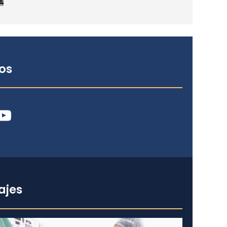
os
ube
ajes