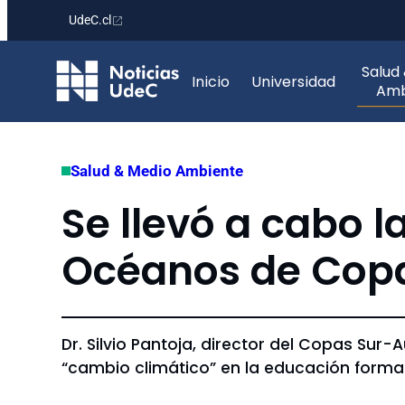
UdeC.cl
Saltar
Salud
al
Inicio
Universidad
Amb
contenido
Salud & Medio Ambiente
Se llevó a cabo la
Océanos de Copa
Dr. Silvio Pantoja, director del Copas Sur-
“cambio climático” en la educación formal,