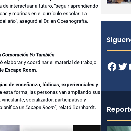
ea de interactuar a futuro, “seguir aprendiendo
as y marinas en el currículo escolar. La
el año”, aseguró el Dr. en Oceanografía.
Síguen
a
Corporación Yo También
ió elaborar y coordinar el material de trabajo
Facebook
Twitter
YouT
 de
Escape Room
.
gias de enseñanza, lúdicas, experienciales y
De esta forma, las personas van ampliando sus
vinculante, socializador, participativo y
planifica un
Escape Room
”, relató Bornhardt.
Report