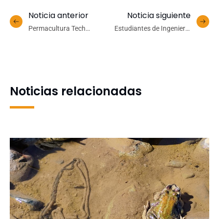
Noticia anterior
Noticia siguiente
Permacultura Tech
Estudiantes de Ingeniería
adjudica segundo tranche
Comercial UdeC visitan
de inversión de 135.000
instituciones clave en
USD del 7th Gear
Santiago
Challenge
Noticias relacionadas