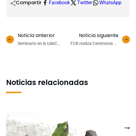
Compartir
Facebook
Twitter
WhatsApp
Noticia anterior
Noticia siguiente
Seminario en la UdeC
FCB realiza Ceremonia de
fomentó la colaboración
otorgamiento de Medalla
entre Proyectos
del Programa «30 años, 30
Conocimientos 2030
Comunas»
Noticias relacionadas