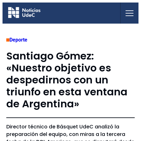
Saltar
al
contenido
Deporte
Santiago Gómez:
«Nuestro objetivo es
despedirnos con un
triunfo en esta ventana
de Argentina»
Director técnico de Básquet UdeC analizó la
preparación del equipo, con miras a la tercera