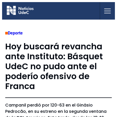
Saltar
al
contenido
Deporte
Hoy buscará revancha
ante Instituto: Básquet
UdeC no pudo ante el
poderío ofensivo de
Franca
Campanil perdió por 120-63 en el Ginásio
Pedrocão, en su estreno en la segunda ventana