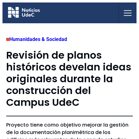
Saltar
al
contenido
Humanidades & Sociedad
Revisión de planos
históricos develan ideas
originales durante la
construcción del
Campus UdeC
Proyecto tiene como objetivo mejorar la gestión
de la documentación planimétrica de los