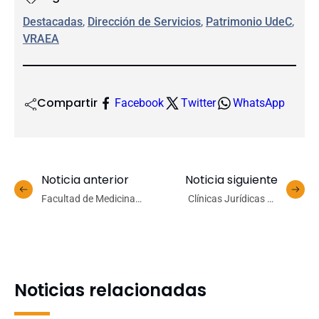
Destacadas
, 
Dirección de Servicios
, 
Patrimonio UdeC
, 
VRAEA
Compartir
Facebook
Twitter
WhatsApp
Noticia anterior
Noticia siguiente
Facultad de Medicina
Clínicas Jurídicas de
lamenta fallecimiento de
Derecho UdeC fortalecen
destacado ex académico,
trabajo conjunto con el
referente de la formación
Consejo de Defensa del
en Bioética
Estado
Noticias relacionadas