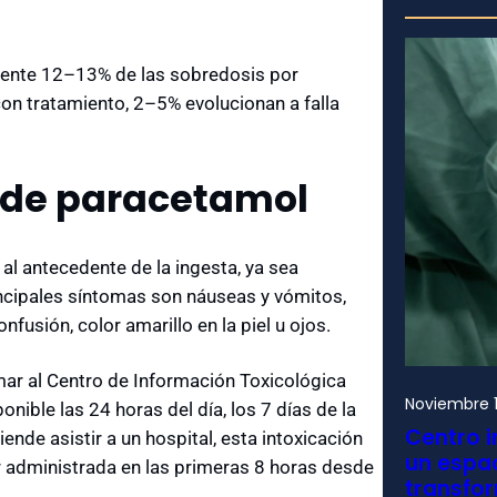
mente 12–13% de las sobredosis por
on tratamiento, 2–5% evolucionan a falla
s de paracetamol
al antecedente de la ingesta, ya sea
incipales síntomas son náuseas y vómitos,
usión, color amarillo en la piel u ojos.
mar al Centro de Información Toxicológica
Noviembre 1
onible las 24 horas del día, los 7 días de la
Centro i
nde asistir a un hospital, e
sta intoxicación
un espac
ser administrada en las primeras 8 horas desde
transfo