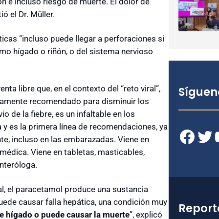
ón e incluso riesgo de muerte. El dolor de
ó el Dr. Müller.
ticas “incluso puede llegar a perforaciones si
mo hígado o riñón, o del sistema nervioso
ta libre que, en el contexto del “reto viral”,
Síguen
amente recomendado para disminuir los
io de la fiebre, es un infaltable en los
 y es la primera línea de recomendaciones, ya
Facebook
Twitter
YouT
te, incluso en las embarazadas. Viene en
médica. Viene en tabletas, masticables,
enteróloga.
al, el paracetamol produce una sustancia
puede causar falla hepática, una condición muy
Report
de hígado o puede causar la muerte
”, explicó