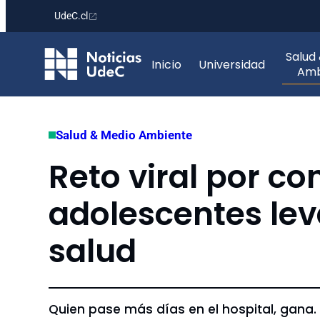
UdeC.cl
Saltar
Salud
al
Inicio
Universidad
Amb
contenido
Salud & Medio Ambiente
Reto viral por 
adolescentes lev
salud
Quien pase más días en el hospital, gana.