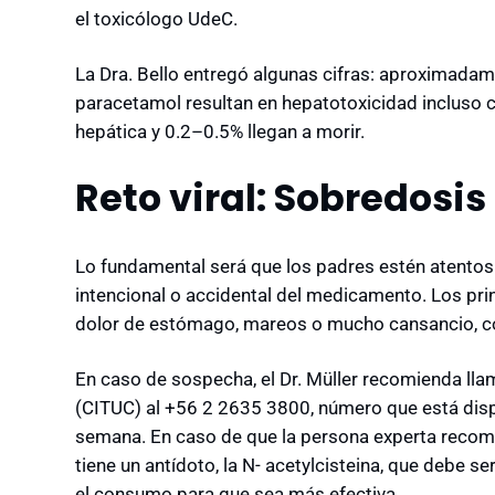
el toxicólogo UdeC.
La Dra. Bello entregó algunas cifras: aproximada
paracetamol resultan en hepatotoxicidad incluso c
hepática y 0.2–0.5% llegan a morir.
Reto viral: Sobredosi
Lo fundamental será que los padres estén atentos 
intencional o accidental del medicamento. Los pr
dolor de estómago, mareos o mucho cansancio, conf
En caso de sospecha, el Dr. Müller recomienda lla
(CITUC) al +56 2 2635 3800, número que está
disp
semana. En caso de que la persona experta recomie
tiene un antídoto, la N- acetylcisteina, que debe 
el consumo para que sea más efectiva.