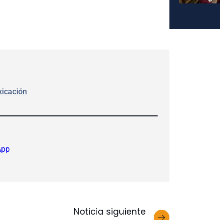
xicación
App
Noticia siguiente