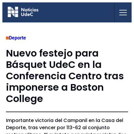
Saltar
al
contenido
Deporte
Nuevo festejo para
Básquet UdeC en la
Conferencia Centro tras
imponerse a Boston
College
Importante victoria del Campanil en la Casa del
Deporte, tras vencer por 113-62 al conjunto