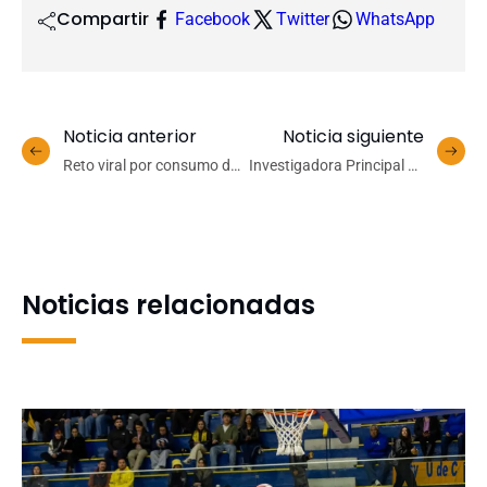
Compartir
Facebook
Twitter
WhatsApp
Noticia anterior
Noticia siguiente
Reto viral por consumo de
Investigadora Principal de
paracetamol en
INCAR² es nominada a
adolescentes levanta
paneles editoriales de
alertas en profesionales de
prestigiosas revistas
la salud
internacionales de
acuicultura
Noticias relacionadas