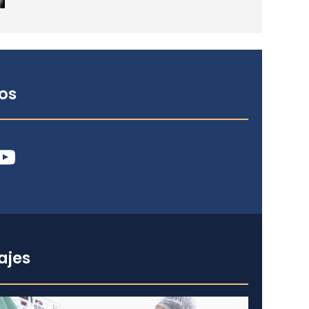
os
ube
ajes