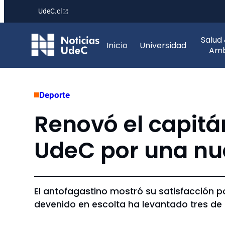
UdeC.cl
Saltar
Salud
al
Inicio
Universidad
Amb
contenido
Deporte
Renovó el capitá
UdeC por una n
El antofagastino mostró su satisfacción p
devenido en escolta ha levantado tres de 