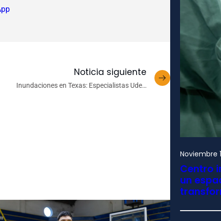
App
Noticia siguiente
Inundaciones en Texas: Especialistas UdeC
coinciden en rol de planificación y la ciencia ante
eventos extremos
Noviembre 1
Centro i
un espac
transfo