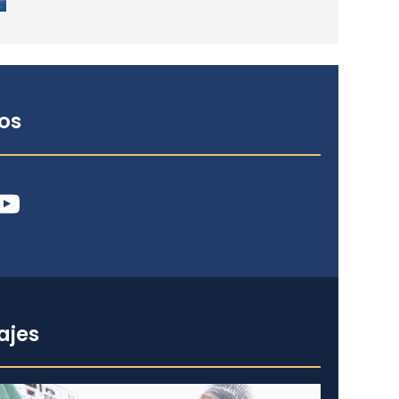
os
ube
ajes