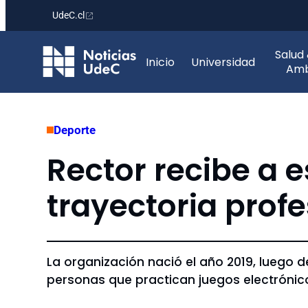
UdeC.cl
Saltar
Salud
al
Inicio
Universidad
Amb
contenido
Deporte
Rector recibe a 
trayectoria profe
La organización nació el año 2019, luego 
personas que practican juegos electrónico