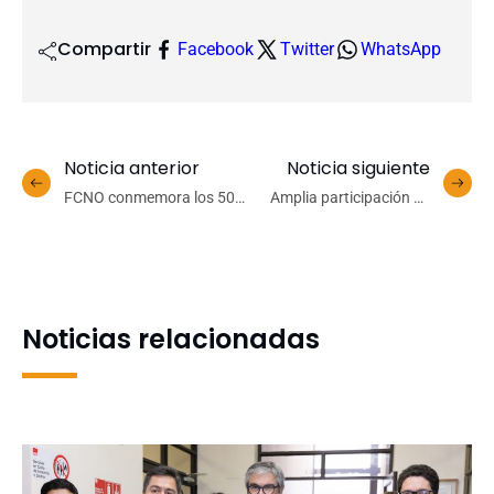
Compartir
Facebook
Twitter
WhatsApp
Noticia anterior
Noticia siguiente
FCNO conmemora los 50
Amplia participación de
años del Departamento de
académicos UdeC en
Oceanografía UdeC
Congreso
Latinoamericano
Interdisciplinario orientado
al adolescente
Noticias relacionadas