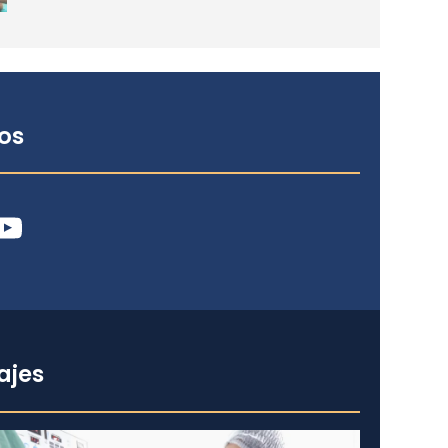
os
ube
ajes