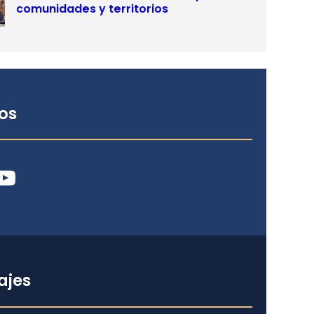
comunidades y territorios
os
ube
ajes