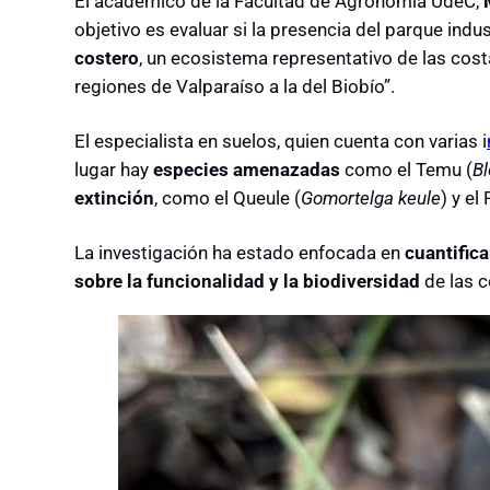
El académico de la Facultad de Agronomía UdeC,
objetivo es evaluar si la presencia del parque indu
costero
, un ecosistema representativo de las cost
regiones de Valparaíso a la del Biobío”.
El especialista en suelos, quien cuenta con varias i
lugar hay
especies amenazadas
como el Temu (
Bl
extinción
, como el Queule (
Gomortelga keule
) y el 
La investigación ha estado enfocada en
cuantifica
sobre la funcionalidad y la biodiversidad
de las c