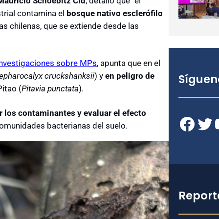
Mauricio Schoebitz Cid
, detalló que “el
strial contamina el
bosque nativo esclerófilo
as chilenas, que se extiende desde las
nvestigaciones sobre MPs
, apunta que en el
epharocalyx cruckshanksii
) y
en peligro de
Síguen
Pitao (
Pitavia punctata
).
r los contaminantes y evaluar el efecto
Facebook
Twitter
YouT
omunidades bacterianas del suelo.
Report