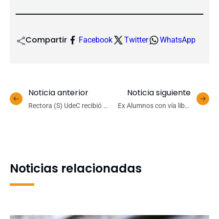
Compartir
Facebook
Twitter
WhatsApp
Noticia anterior
Noticia siguiente
Rectora (S) UdeC recibió al
Ex Alumnos con vía libre
Vicerrector Académico de
para ganar la primera
la Universidad Nacional
división del Interfacultades
Agraria La Molina de Perú
de Fútbol UdeC
Noticias relacionadas