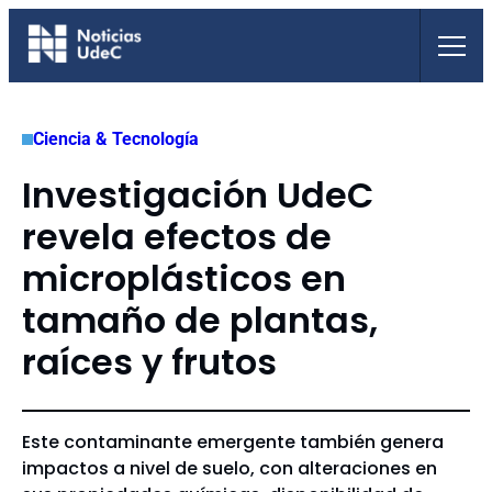
Saltar
al
contenido
Ciencia & Tecnología
Investigación UdeC
revela efectos de
microplásticos en
tamaño de plantas,
raíces y frutos
Este contaminante emergente también genera
impactos a nivel de suelo, con alteraciones en