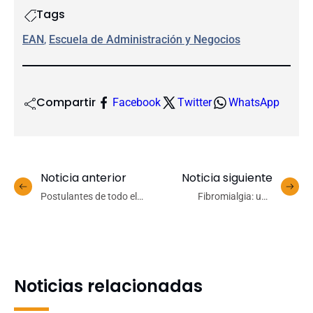
Tags
EAN
, 
Escuela de Administración y Negocios
Compartir
Facebook
Twitter
WhatsApp
Noticia anterior
Noticia siguiente
Postulantes de todo el
Fibromialgia: una
país acudieron a un nuevo
patología del sistema
proceso de evaluaciones
músculo-esquelético con
para la Beca Deportiva
alto impacto social
UdeC 2026
Noticias relacionadas