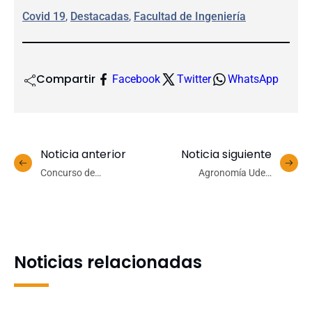
Covid 19
, 
Destacadas
, 
Facultad de Ingeniería
Compartir
Facebook
Twitter
WhatsApp
Noticia anterior
Noticia siguiente
Concurso de
Agronomía UdeC
Patentamiento 2020
desarrollará charla online
busca proteger las
sobre control de plagas
innovaciones UdeC
domésticas
Noticias relacionadas