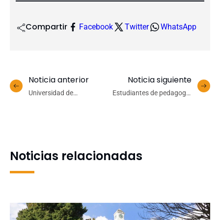
Compartir
Facebook
Twitter
WhatsApp
Noticia anterior
Noticia siguiente
Universidad de
Estudiantes de pedagogía
Concepción innova en la
del Campus Los Ángeles
prevención de incendios
se capacitan en
con la incorporación de
prevención del consumo
una brigada caprina
de drogas
Noticias relacionadas