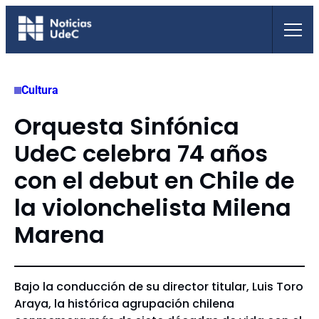
Saltar
al
contenido
Cultura
Orquesta Sinfónica
UdeC celebra 74 años
con el debut en Chile de
la violonchelista Milena
Marena
Bajo la conducción de su director titular, Luis Toro
Araya, la histórica agrupación chilena