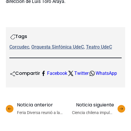
dirección de Luis Toro Araya.
Tags
Corcudec
, 
Orquesta Sinfónica UdeC
, 
Teatro UdeC
Compartir
Facebook
Twitter
WhatsApp
Noticia anterior
Noticia siguiente
Feria Diversa reunió a la
Ciencia chilena impulsa
comunidad para fortalecer
nuevas herramientas de
promoción de derechos,
bioseguridad para