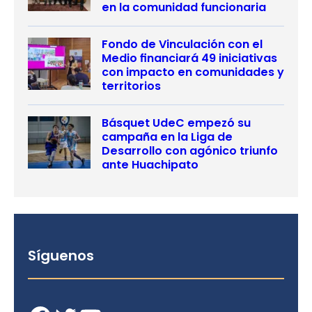
en la comunidad funcionaria
Fondo de Vinculación con el
Medio financiará 49 iniciativas
con impacto en comunidades y
territorios
Básquet UdeC empezó su
campaña en la Liga de
Desarrollo con agónico triunfo
ante Huachipato
Síguenos