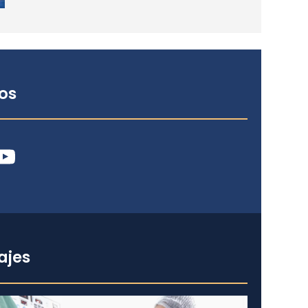
os
ube
ajes