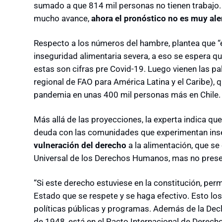
sumado a que 814 mil personas no tienen trabajo
mucho avance,
ahora el pronóstico no es muy al
Respecto a los números del hambre, plantea que “
inseguridad alimentaria severa, a eso se espera 
estas son cifras pre Covid-19. Luego vienen las p
regional de FAO para América Latina y el Caribe),
pandemia en unas 400 mil personas más en Chile
Más allá de las proyecciones, la experta indica q
deuda con las comunidades que experimentan inseg
vulneración del derecho
a la alimentación, que s
Universal de los Derechos Humanos, mas no present
“Si este derecho estuviese en la constitución, permi
Estado que se respete y se haga efectivo. Esto los
políticas públicas y programas. Además de la De
de 1948, está en el Pacto Internacional de Derech