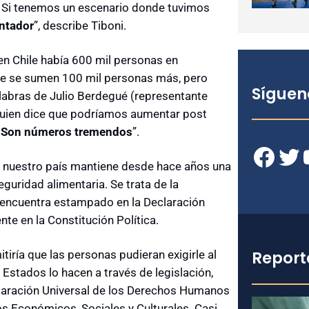
. Si tenemos un escenario donde tuvimos
entador
”, describe Tiboni.
en Chile había 600 mil personas en
que se sumen 100 mil personas más, pero
Síguen
alabras de Julio Berdegué (representante
 quien dice que podríamos aumentar post
.
Son números tremendos
”.
Facebook
Twitter
YouT
ue nuestro país mantiene desde hace años una
uridad alimentaria. Se trata de la
e encuentra estampado en la Declaración
e en la Constitución Política.
Report
tiría que las personas pudieran exigirle al
 Estados lo hacen a través de legislación,
claración Universal de los Derechos Humanos
os Económicos, Sociales y Culturales. Casi