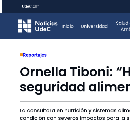
UdeC.cl
Saltar
Salud
al
Inicio
Universidad
Amb
contenido
Reportajes
Ornella Tiboni: “
seguridad alimen
La consultora en nutrición y sistemas al
condición con severos impactos para la s