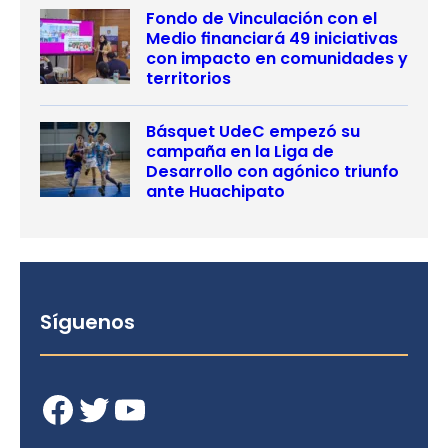
Fondo de Vinculación con el
Medio financiará 49 iniciativas
con impacto en comunidades y
territorios
Básquet UdeC empezó su
campaña en la Liga de
Desarrollo con agónico triunfo
ante Huachipato
Síguenos
Facebook
Twitter
YouTube