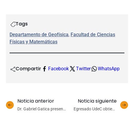
Tags
Departamento de Geofísica
, 
Facultad de Ciencias
Físicas y Matemáticas
Compartir
Facebook
Twitter
WhatsApp
Noticia anterior
Noticia siguiente
Dr. Gabriel Gatica presenta
Egresado UdeC obtiene
segunda edición de libro
primer lugar en concurso
sobre Análisis Funcional
nacional ‘Haz Tu Tesis en
en la UdeC
Seguridad Social’