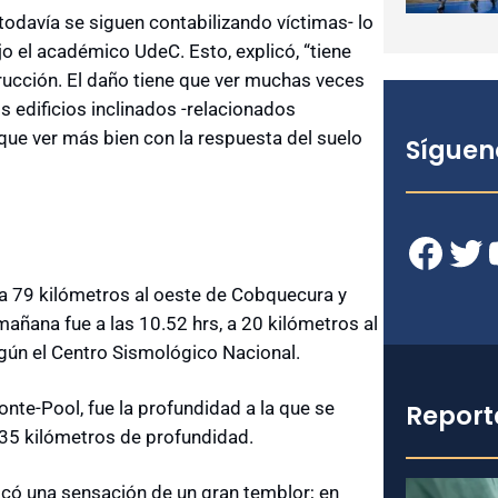
odavía se siguen contabilizando víctimas- lo
jo el académico UdeC. Esto, explicó, “tiene
rucción. El daño tiene que ver muchas veces
 edificios inclinados -relacionados
que ver más bien con la respuesta del suelo
Síguen
Facebook
Twitter
YouT
, a 79 kilómetros al oeste de Cobquecura y
mañana fue a las 10.52 hrs, a 20 kilómetros al
gún el Centro Sismológico Nacional.
nte-Pool, fue la profundidad a la que se
Report
 35 kilómetros de profundidad.
ocó una sensación de un gran temblor; en