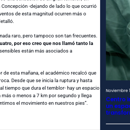
n Concepción -dejando de lado lo que ocurrió
 eventos de esta magnitud ocurren más o
etalló.
 nada raro, pero tampoco son tan frecuentes.
atro, por eso creo que nos llamó tanto la
sensibles están más asociados a
or de esta mañana, el académico recalcó que
ca. Desde que se inicia la ruptura y hasta
al tiempo que dura el temblor- hay un espacio
Noviembre 1
aja más o menos a 7 km por segundo y llega
Centro i
ntimos el movimiento en nuestros pies”.
un espac
transfo