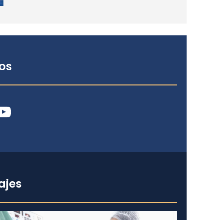
os
ube
ajes