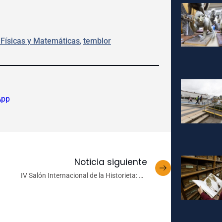
 Físicas y Matemáticas
, 
temblor
App
Noticia siguiente
IV Salón Internacional de la Historieta: Un
Encuentro para Potenciar el Cómic Chileno en
Latinoamérica