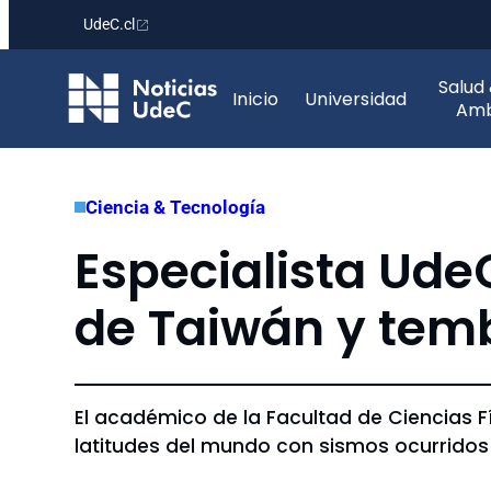
UdeC.cl
Saltar
Salud
al
Inicio
Universidad
Amb
contenido
Ciencia & Tecnología
Especialista Ude
de Taiwán y temb
El académico de la Facultad de Ciencias F
latitudes del mundo con sismos ocurridos 