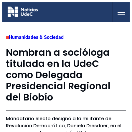
Saltar
al
contenido
Humanidades & Sociedad
Nombran a socióloga
titulada en la UdeC
como Delegada
Presidencial Regional
del Biobío
Mandatario electo designó a la militante de
Revolución Democrática, Daniela Dresdner, en el