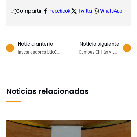
Compartir
Facebook
Twitter
WhatsApp
Noticia anterior
Noticia siguiente
Investigadores UdeC
Campus Chillán y Los
evalúan herramientas de
Ángeles avanzan en
gestión de riesgos en
desarrollo institucional
servicios de agua potable
rural
Noticias relacionadas