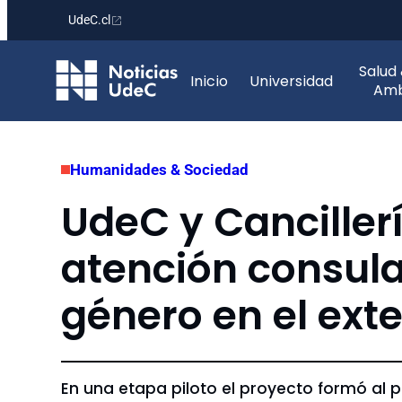
UdeC.cl
Saltar
Salud
al
Inicio
Universidad
Amb
contenido
Humanidades & Sociedad
UdeC y Canciller
atención consula
género en el exte
En una etapa piloto el proyecto formó al p