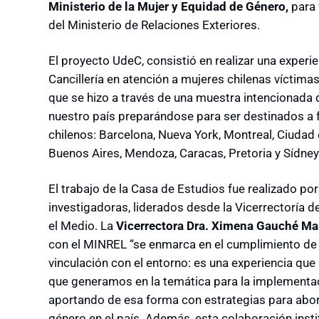
Ministerio de la Mujer y Equidad de Género,
para 
del Ministerio de Relaciones Exteriores.
El proyecto UdeC, consistió en realizar una experi
Cancillería en atención a mujeres chilenas víctimas
que se hizo a través de una muestra intencionada 
nuestro país preparándose para ser destinados a
chilenos: Barcelona, Nueva York, Montreal, Ciudad 
Buenos Aires, Mendoza, Caracas, Pretoria y Sídney
El trabajo de la Casa de Estudios fue realizado por
investigadoras, liderados desde la Vicerrectoría d
el Medio. La
Vicerrectora Dra. Ximena Gauché Ma
con el MINREL “se enmarca en el cumplimiento de 
vinculación con el entorno: es una experiencia qu
que generamos en la temática para la implementació
aportando de esa forma con estrategias para aborda
género en el país. Además, esta colaboración insti