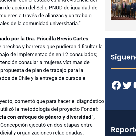
 de acción del Sello PNUD de igualdad de
ujeres a través de alianzas y un trabajo
ales de la comunidad universitaria.”.
do por la Dra. Priscilla Brevis Cartes,
e brechas y barreras que pudieran dificultar la
bajo de implementación en 12 consulados;
Síguen
 atención consular a mujeres víctimas de
a propuesta de plan de trabajo para la
ados de Chile y la entrega de cursos e-
Facebook
Twitter
YouT
royecto, comentó que para hacer el diagnóstico
 utilizó la metodología del proyecto Fondef:
icia con enfoque de género y diversidad”,
de Concepción ejecutó en dos etapas entre
Report
icial y organizaciones relacionadas.