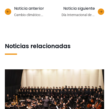
Noticia anterior
Noticia siguiente
Cambio climático:
Día Internacional de la
Estudios predictivos
Biotecnología convocó a
revelan zonas altamente
estudiantes, familias y
vulnerables para las
comunidad en torno a la
araucarias del futuro
ciencia
Noticias relacionadas