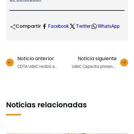
Compartir
Facebook
Twitter
WhatsApp
Noticia anterior
Noticia siguiente
CDTA UdeC recibió a
UdeC Capacita presenta
pequeños productores
oferta de cursos para
agrícolas de la Provincia
familiares de personal
de Itata
universitario
Noticias relacionadas