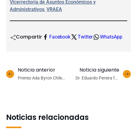
Vicerrectoría de Asuntos Económicos y
Administrativos
, 
VRAEA
Compartir
Facebook
Twitter
WhatsApp
Noticia anterior
Noticia siguiente
Premio Ada Byron Chile
Dr. Eduardo Pereira fue
2024: tres investigadoras
reconocido en encuentro
vinculadas a la UdeC entre
científico latinoamericano
las finalistas
Noticias relacionadas