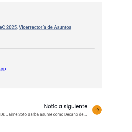
deC 2025
, 
Vicerrectoría de Asuntos
App
Noticia siguiente
Dr. Jaime Soto Barba asume como Decano de la
Facultad de Humanidades y Arte UdeC