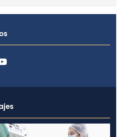
os
ube
ajes