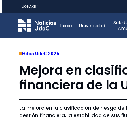
UdeC.cl
Saltar
Salud
al
Inicio
Universidad
Amb
contenido
Hitos UdeC 2025
Mejora en clasifi
financiera de la
La mejora en la clasificación de riesgo d
gestión financiera, la estabilidad de sus f