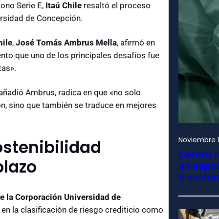
ono Serie E,
Itaú Chile
resaltó el proceso
ersidad de Concepción.
hile
,
José Tomás Ambrus Mella
, afirmó en
ento que uno de los principales desafíos fue
tas».
, añadió Ambrus, radica en que «no solo
ón, sino que también se traduce en mejores
Noviembre 1
ostenibilidad
Centro i
plazo
un espac
transfo
e la Corporación Universidad de
a en la clasificación de riesgo crediticio como