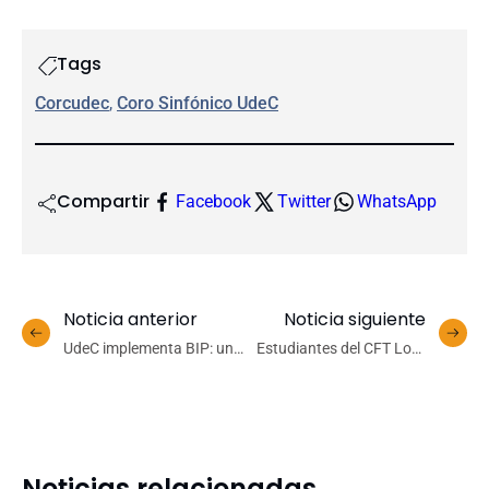
Tags
Corcudec
, 
Coro Sinfónico UdeC
Compartir
Facebook
Twitter
WhatsApp
Noticia anterior
Noticia siguiente
UdeC implementa BIP: un
Estudiantes del CFT Lota
modelo innovador para
Arauco reciben
evaluar y gestionar
reconocimiento del
proyectos institucionales
Servicio Nacional del
Patrimonio Cultural
Noticias relacionadas