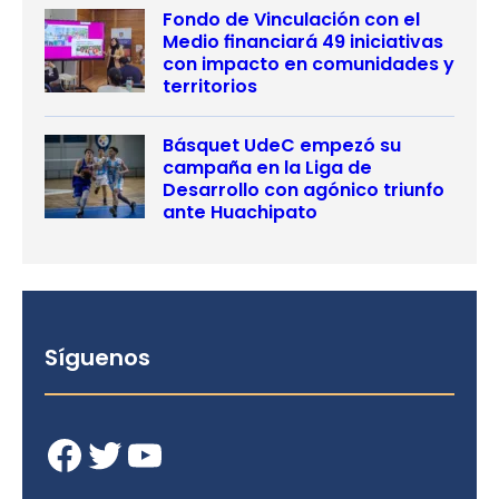
Fondo de Vinculación con el
Medio financiará 49 iniciativas
con impacto en comunidades y
territorios
Básquet UdeC empezó su
campaña en la Liga de
Desarrollo con agónico triunfo
ante Huachipato
Síguenos
Facebook
Twitter
YouTube