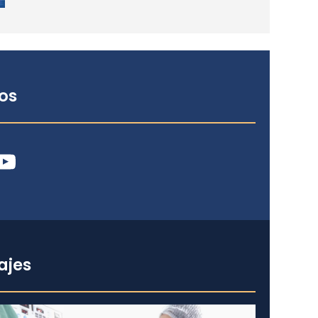
os
ube
ajes