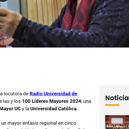
la locutora de
Radio Universidad de
Notici
e las y los
100 Líderes Mayores 2024
, una
 Mayor UC
y la
Universidad Católica
.
 un mayor énfasis regional en cinco