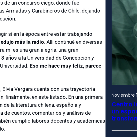
avés de un concurso ciego, donde fue
rzas Armadas y Carabineros de Chile, dejando
ocución.
egir sí en la época entre estar trabajando
edujo más la radio
. Allí continué en diversas
a mí es una gran alegría, una gran
 18 años a la Universidad de Concepción y
 Universidad.
Eso me hace muy feliz, parece
s, Elvia Vergara cuenta con una trayectoria
Noviembre 1
n, finalmente, en este listado. En una primera
Centro i
de la literatura chilena, española y
un espac
ra de cuentos, comentarios y análisis de
transfo
mbién cumplió labores docentes y académicas
lo.