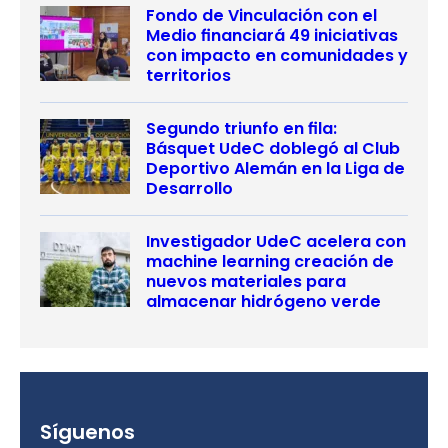
Fondo de Vinculación con el
Medio financiará 49 iniciativas
con impacto en comunidades y
territorios
Segundo triunfo en fila:
Básquet UdeC doblegó al Club
Deportivo Alemán en la Liga de
Desarrollo
Investigador UdeC acelera con
machine learning creación de
nuevos materiales para
almacenar hidrógeno verde
Síguenos