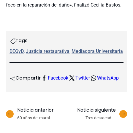
foco en la reparación del daño», finalizó Cecilia Bustos.
Tags
DEGyD
, 
Justicia restaurativa
, 
Mediadora Universitaria
Compartir
Facebook
Twitter
WhatsApp
Noticia anterior
Noticia siguiente
60 años del mural
Tres destacados
“Presencia de América
científicos internacionales
Latina”, 1965 – 2025
abrirán jornadas del