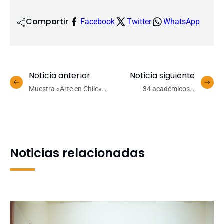
Compartir
Facebook
Twitter
WhatsApp
Noticia anterior
Noticia siguiente
Muestra «Arte en Chile»
34 académicos y
realiza una representación
académicas UdeC
cronológica de la historia
liderarán proyectos para
del arte en el país
crear nuevo conocimiento
Noticias relacionadas