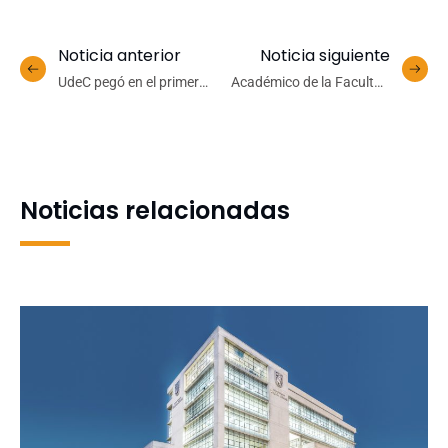
Noticia anterior
Noticia siguiente
UdeC pegó en el primer
Académico de la Facultad
cuarto y mantuvo la
de Ciencias Jurídicas y
ventaja hasta el final ante
Sociales recibe
CEB Puerto Montt
reconocimiento como Hijo
Ilustre de Aysén
Noticias relacionadas