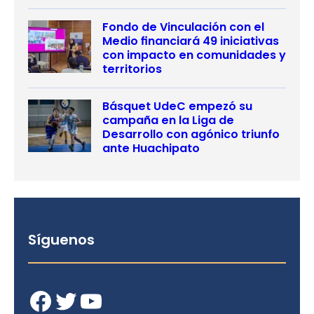
Fondo de Vinculación con el
Medio financiará 49 iniciativas
con impacto en comunidades y
territorios
Básquet UdeC empezó su
campaña en la Liga de
Desarrollo con agónico triunfo
ante Huachipato
Síguenos
Facebook
Twitter
YouTube