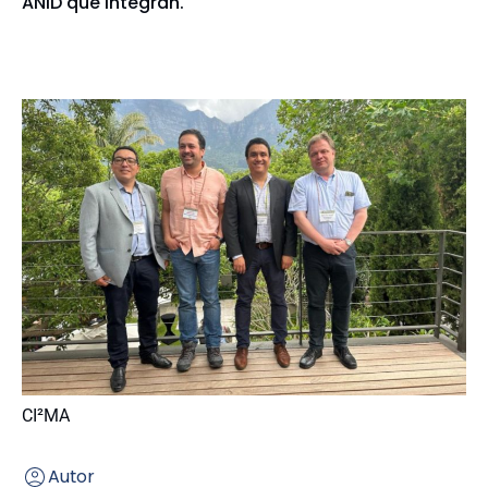
ANID que integran.
CI²MA
Autor