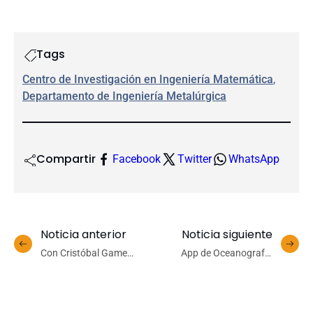
Tags
Centro de Investigación en Ingeniería Matemática
, 
Departamento de Ingeniería Metalúrgica
Compartir
Facebook
Twitter
WhatsApp
Noticia anterior
Noticia siguiente
Con Cristóbal Game
App de Oceanografía
elegido mejor jugador:
entrega datos de
UdeC fue tercera a nivel
condiciones climáticas y
nacional en el rugby seven
marinas en Bahía Coliumo