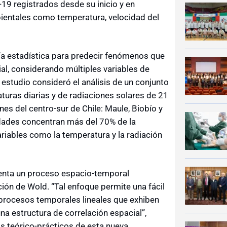
19 registrados desde su inicio y en
ientales como temperatura, velocidad del
ía estadística para predecir fenómenos que
al, considerando múltiples variables de
 estudio consideró el análisis de un conjunto
uras diarias y de radiaciones solares de 21
es del centro-sur de Chile: Maule, Biobío y
alidades concentran más del 70% de la
ariables como la temperatura y la radiación
senta un proceso espacio-temporal
ión de Wold. “Tal enfoque permite una fácil
 procesos temporales lineales que exhiben
na estructura de correlación espacial”,
s teórico-prácticos de esta nueva