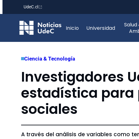
UdeC.cl
Saltar
Salud
al
Inicio
Universidad
Amb
contenido
Ciencia & Tecnología
Investigadores 
estadística para
sociales
A través del análisis de variables como t